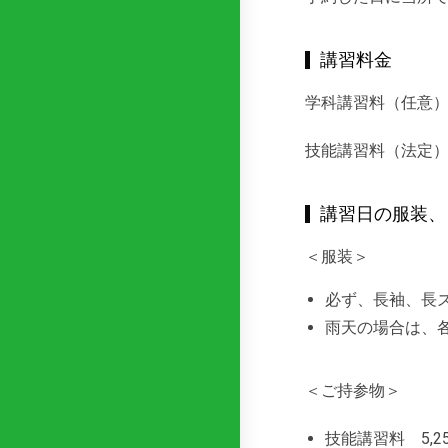
講習料金
学科講習料（任意）
技能講習料（法定）
講習日の服装、
＜服装＞
必ず、長袖、長
雨天の場合は、
＜ご持参物＞
技能講習料 5,2