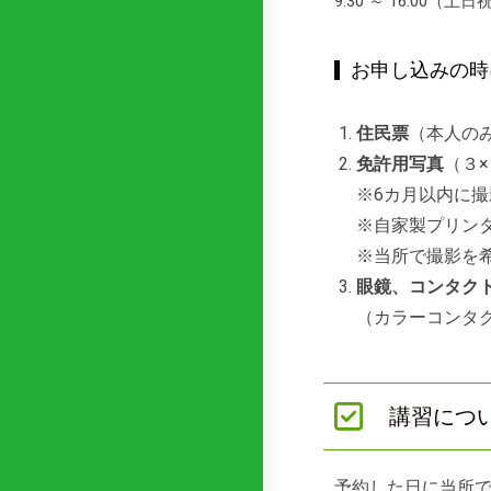
9:30 ～ 16:00（
お申し込みの時
住民票
（本人の
免許用写真
（３×
※6カ月以内に
※自家製プリン
※当所で撮影を希
眼鏡、コンタク
（カラーコンタ
講習につ
予約した日に当所