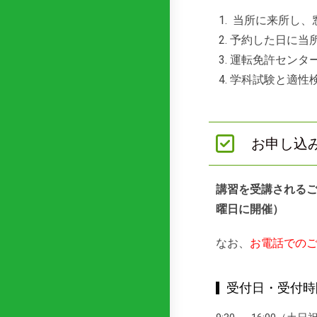
当所に来所し、
予約した日に当
運転免許センタ
学科試験と適性
お申し込
講習を受講される
曜日に開催​）
なお、
お電話での
受付日・受付時