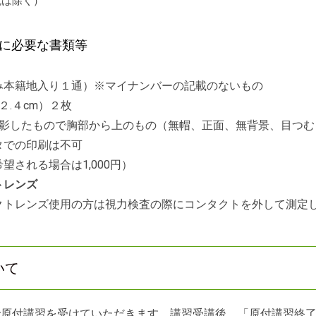
土日祝は除く）
に必要な書類等
み本籍地入り１通）※マイナンバーの記載のないもの
２.４cm）２枚
撮影したもので胸部から上のもの（無帽、正面、無背景、目つむ
タでの印刷は不可
望される場合は1,000円）
トレンズ
クトレンズ使用の方は視力検査の際にコンタクトを外して測定
いて
で原付講習を受けていただきます。講習受講後、「原付講習終