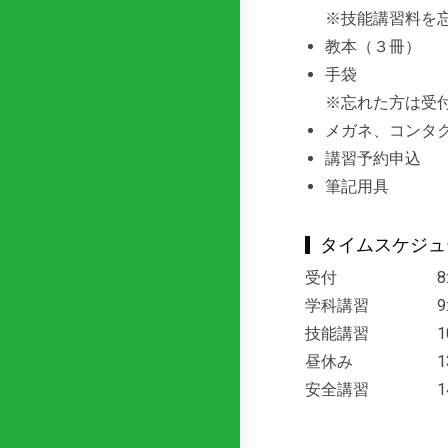
※技能講習料を
教本（３冊）
手袋
※忘れた方は受付
メガネ、コンタ
講習予約申込
筆記用具
タイムスケジュ
受付
8
学科講習
9
技能講習
1
昼休み
1
安全講習
1