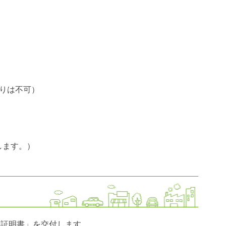
りは不可）
します。）
了証明書」を交付します。