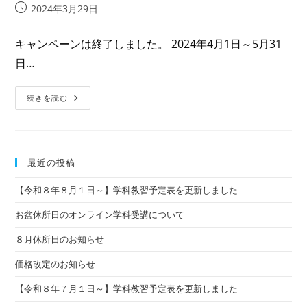
投
2024年3月29日
稿
公
キャンペーンは終了しました。 2024年4月1日～5月31
開
日…
日:
【終
続きを読む
了
し
ま
し
た】
新
最近の投稿
生
活
応
【令和８年８月１日～】学科教習予定表を更新しました
援
キ
ャ
お盆休所日のオンライン学科受講について
ン
ペ
８月休所日のお知らせ
ー
ン！
価格改定のお知らせ
【令和８年７月１日～】学科教習予定表を更新しました