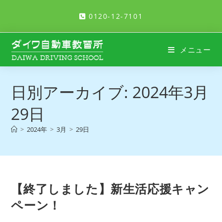
コ
0120-12-7101
ン
テ
ン
メニュー
ツ
へ
ス
日別アーカイブ: 2024年3月
キ
ッ
29日
プ
>
2024年
>
3月
>
29日
【終了しました】新生活応援キャン
ペーン！