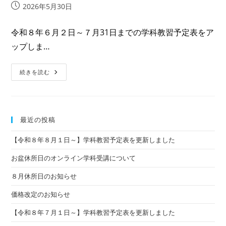
投
2026年5月30日
稿
公
令和８年６月２日～７月31日までの学科教習予定表をア
開
ップしま…
日:
【令
続きを読む
和
８
年
６
月
１
最近の投稿
日
～】
学
【令和８年８月１日～】学科教習予定表を更新しました
科
教
習
お盆休所日のオンライン学科受講について
予
定
８月休所日のお知らせ
表
を
更
価格改定のお知らせ
新
し
【令和８年７月１日～】学科教習予定表を更新しました
ま
し