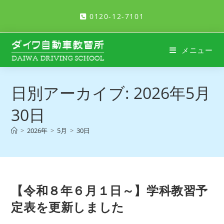
コ
0120-12-7101
ン
テ
ン
メニュー
ツ
へ
ス
日別アーカイブ: 2026年5月
キ
ッ
30日
プ
>
2026年
>
5月
>
30日
【令和８年６月１日～】学科教習予
定表を更新しました